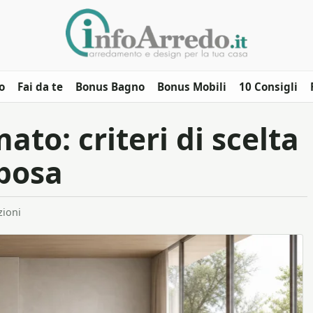
o
Fai da te
Bonus Bagno
Bonus Mobili
10 Consigli
to: criteri di scelta
 posa
zioni