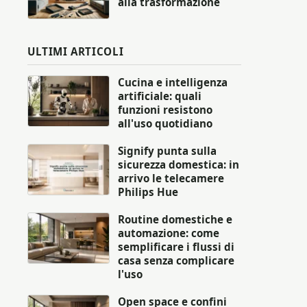
alla trasformazione
ULTIMI ARTICOLI
Cucina e intelligenza
artificiale: quali
funzioni resistono
all'uso quotidiano
Signify punta sulla
sicurezza domestica: in
arrivo le telecamere
Philips Hue
Routine domestiche e
automazione: come
semplificare i flussi di
casa senza complicare
l'uso
Open space e confini