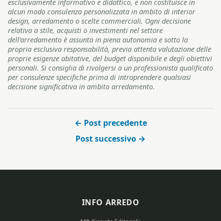
esclusivamente informativo e didattico, e non costituisce in
alcun modo consulenza personalizzata in ambito di interior
design, arredamento o scelte commerciali. Ogni decisione
relativa a stile, acquisti o investimenti nel settore
dell’arredamento è assunta in piena autonomia e sotto la
propria esclusiva responsabilità, previa attenta valutazione delle
proprie esigenze abitative, del budget disponibile e degli obiettivi
personali. Si consiglia di rivolgersi a un professionista qualificato
per consulenze specifiche prima di intraprendere qualsiasi
decisione significativa in ambito arredamento.
← Post precedente
Post successivo →
INFO ARREDO