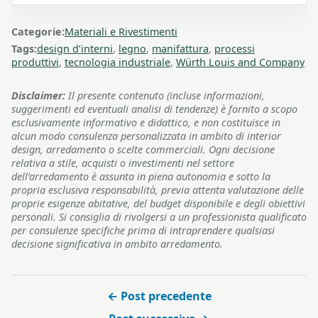
Categorie:
Materiali e Rivestimenti
Tags:
design d’interni
,
legno
,
manifattura
,
processi
produttivi
,
tecnologia industriale
,
Würth Louis and Company
Disclaimer:
Il presente contenuto (incluse informazioni,
suggerimenti ed eventuali analisi di tendenze) è fornito a scopo
esclusivamente informativo e didattico, e non costituisce in
alcun modo consulenza personalizzata in ambito di interior
design, arredamento o scelte commerciali. Ogni decisione
relativa a stile, acquisti o investimenti nel settore
dell’arredamento è assunta in piena autonomia e sotto la
propria esclusiva responsabilità, previa attenta valutazione delle
proprie esigenze abitative, del budget disponibile e degli obiettivi
personali. Si consiglia di rivolgersi a un professionista qualificato
per consulenze specifiche prima di intraprendere qualsiasi
decisione significativa in ambito arredamento.
← Post precedente