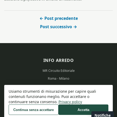
← Post precedente
Post successivo →
INFO ARREDO
MR Circuito Editoriale
Roma - Milano
Partita IVA: 15569351008
Usiamo strumenti di misurazione per capire quali
contenuti funzionano meglio. Puoi accettare o
continuare senza consenso.
Privacy policy
Continua senza accettare
Accetta
© 2026 Info Arredo - Tutti i diritti riservati.
Notifiche