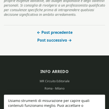
proprie esigenze abitative, del budget disponibile e degli obiettivi
personali. Si consiglia di rivolgersi a un professionista qualificato
per consulenze specifiche prima di intraprendere qualsiasi
decisione significativa in ambito arredamento.
← Post precedente
Post successivo →
INFO ARREDO
MR Circuito Editoriale
Roma - Milano
Partita IVA: 15569351008
Usiamo strumenti di misurazione per capire quali
contenuti funzionano meglio. Puoi accettare o