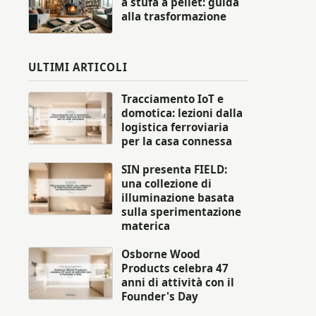
a stufa a pellet: guida
alla trasformazione
ULTIMI ARTICOLI
Tracciamento IoT e
domotica: lezioni dalla
logistica ferroviaria
per la casa connessa
SIN presenta FIELD:
una collezione di
illuminazione basata
sulla sperimentazione
materica
Osborne Wood
Products celebra 47
anni di attività con il
Founder's Day