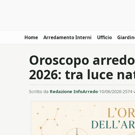
Home
Arredamento Interni
Ufficio
Giardin
Oroscopo arredo
2026: tra luce na
Scritto da
Redazione InfoArredo
·
10/06/2026
·
2574 v