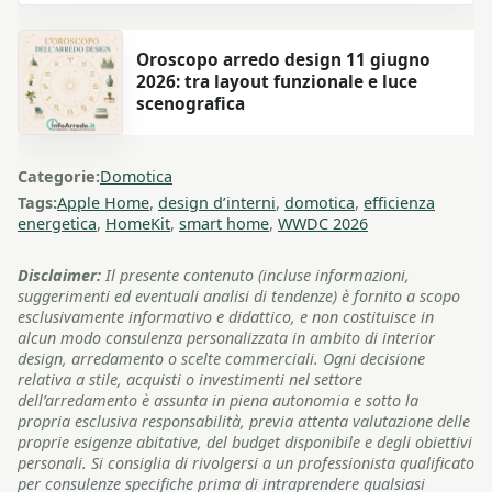
Oroscopo arredo design 11 giugno
2026: tra layout funzionale e luce
scenografica
Categorie:
Domotica
Tags:
Apple Home
,
design d’interni
,
domotica
,
efficienza
energetica
,
HomeKit
,
smart home
,
WWDC 2026
Disclaimer:
Il presente contenuto (incluse informazioni,
suggerimenti ed eventuali analisi di tendenze) è fornito a scopo
esclusivamente informativo e didattico, e non costituisce in
alcun modo consulenza personalizzata in ambito di interior
design, arredamento o scelte commerciali. Ogni decisione
relativa a stile, acquisti o investimenti nel settore
dell’arredamento è assunta in piena autonomia e sotto la
propria esclusiva responsabilità, previa attenta valutazione delle
proprie esigenze abitative, del budget disponibile e degli obiettivi
personali. Si consiglia di rivolgersi a un professionista qualificato
per consulenze specifiche prima di intraprendere qualsiasi