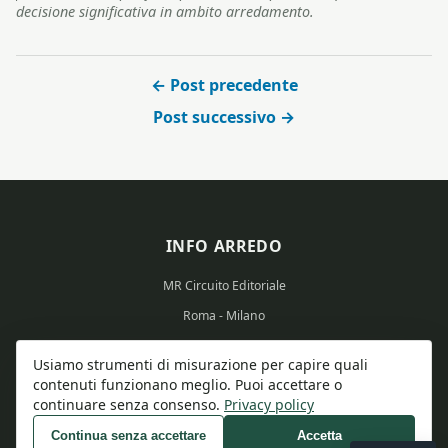
decisione significativa in ambito arredamento.
← Post precedente
Post successivo →
INFO ARREDO
MR Circuito Editoriale
Roma - Milano
Partita IVA: 15569351008
Usiamo strumenti di misurazione per capire quali
contenuti funzionano meglio. Puoi accettare o
continuare senza consenso.
Privacy policy
Continua senza accettare
Accetta
© 2026 Info Arredo - Tutti i diritti riservati.