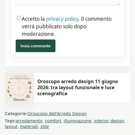
Accetto la
privacy policy
. Il commento
verrà pubblicato solo dopo
moderazione.
Invia commento
Oroscopo arredo design 11 giugno
2026: tra layout funzionale e luce
scenografica
Categorie:
Oroscopo dell'Arredo Design
Tags:
arredamento
,
comfort
,
illuminazione
,
interior design
,
layout
,
materiali
,
stile