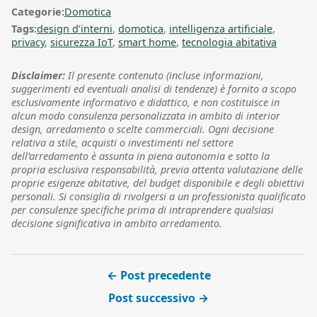
Categorie:
Domotica
Tags:
design d’interni
,
domotica
,
intelligenza artificiale
,
privacy
,
sicurezza IoT
,
smart home
,
tecnologia abitativa
Disclaimer:
Il presente contenuto (incluse informazioni,
suggerimenti ed eventuali analisi di tendenze) è fornito a scopo
esclusivamente informativo e didattico, e non costituisce in
alcun modo consulenza personalizzata in ambito di interior
design, arredamento o scelte commerciali. Ogni decisione
relativa a stile, acquisti o investimenti nel settore
dell’arredamento è assunta in piena autonomia e sotto la
propria esclusiva responsabilità, previa attenta valutazione delle
proprie esigenze abitative, del budget disponibile e degli obiettivi
personali. Si consiglia di rivolgersi a un professionista qualificato
per consulenze specifiche prima di intraprendere qualsiasi
decisione significativa in ambito arredamento.
← Post precedente
Post successivo →