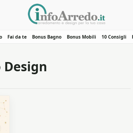
o
Fai da te
Bonus Bagno
Bonus Mobili
10 Consigli
 Design