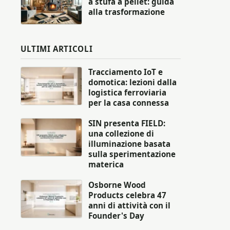
a stufa a pellet: guida
alla trasformazione
ULTIMI ARTICOLI
Tracciamento IoT e
domotica: lezioni dalla
logistica ferroviaria
per la casa connessa
SIN presenta FIELD:
una collezione di
illuminazione basata
sulla sperimentazione
materica
Osborne Wood
Products celebra 47
anni di attività con il
Founder's Day