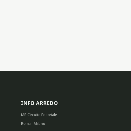
INFO ARREDO
MR Circuito Editoriale
Roma - Milano