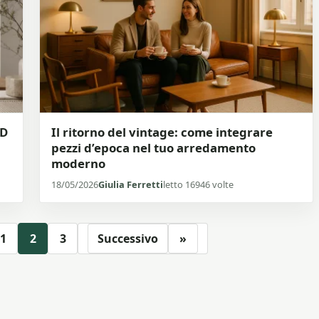
ED
Il ritorno del vintage: come integrare
pezzi d’epoca nel tuo arredamento
moderno
18/05/2026
Giulia Ferretti
letto 16946 volte
1
2
3
Successivo
»