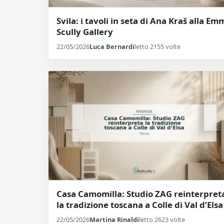
Svila: i tavoli in seta di Ana Kraš alla Em
Scully Gallery
22/05/2026
Luca Bernardi
letto 2155 volte
Casa Camomilla: Studio ZAG reinterpret
la tradizione toscana a Colle di Val d’Elsa
22/05/2026
Martina Rinaldi
letto 2623 volte