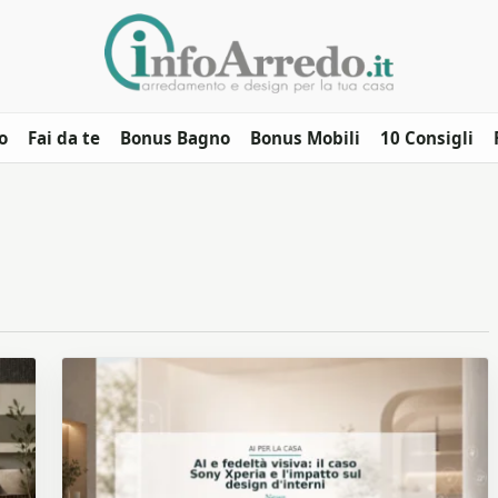
o
Fai da te
Bonus Bagno
Bonus Mobili
10 Consigli