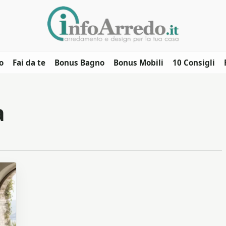
o
Fai da te
Bonus Bagno
Bonus Mobili
10 Consigli
a