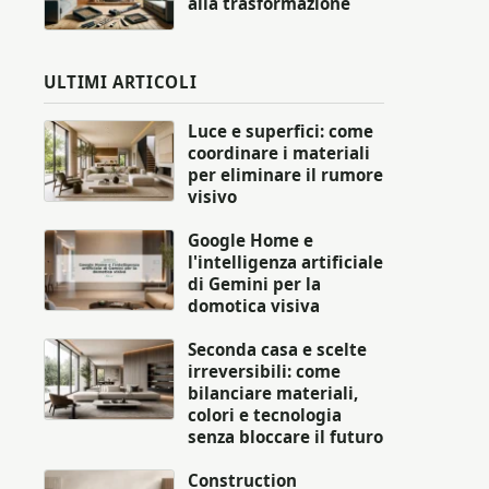
alla trasformazione
ULTIMI ARTICOLI
Luce e superfici: come
coordinare i materiali
per eliminare il rumore
visivo
Google Home e
l'intelligenza artificiale
di Gemini per la
domotica visiva
Seconda casa e scelte
irreversibili: come
bilanciare materiali,
colori e tecnologia
senza bloccare il futuro
Construction