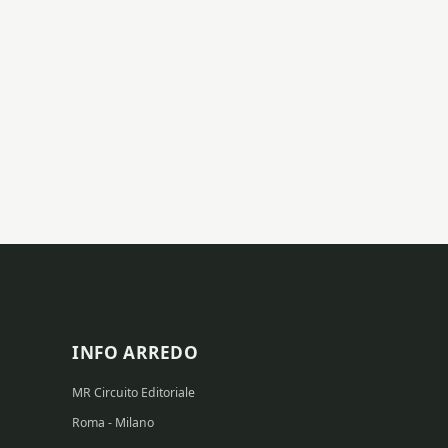
INFO ARREDO
MR Circuito Editoriale
Roma - Milano