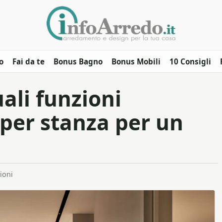
o
Fai da te
Bonus Bagno
Bonus Mobili
10 Consigli
uali funzioni
 per stanza per un
ioni