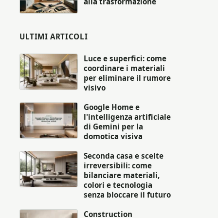
alla trasformazione
ULTIMI ARTICOLI
Luce e superfici: come
coordinare i materiali
per eliminare il rumore
visivo
Google Home e
l'intelligenza artificiale
di Gemini per la
domotica visiva
Seconda casa e scelte
irreversibili: come
bilanciare materiali,
colori e tecnologia
senza bloccare il futuro
Construction