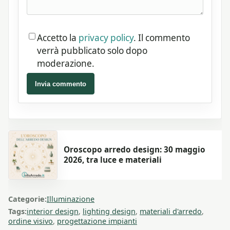
Accetto la
privacy policy
. Il commento
verrà pubblicato solo dopo
moderazione.
Invia commento
Oroscopo arredo design: 30 maggio
2026, tra luce e materiali
Categorie:
Illuminazione
Tags:
interior design
,
lighting design
,
materiali d'arredo
,
ordine visivo
,
progettazione impianti