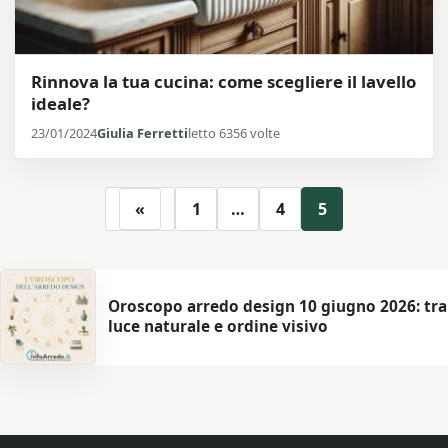
Rinnova la tua cucina: come scegliere il lavello
ideale?
23/01/2024
Giulia Ferretti
letto 6356 volte
«
1
…
4
5
Oroscopo arredo design 10 giugno 2026: tra
luce naturale e ordine visivo