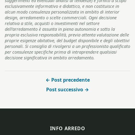
suggerimenti ed eventuali analisi di tendenze) è fornito a scopo
esclusivamente informativo e didattico, e non costituisce in
alcun modo consulenza personalizzata in ambito di interior
design, arredamento o scelte commerciali. Ogni decisione
relativa a stile, acquisti o investimenti nel settore
dell’arredamento è assunta in piena autonomia e sotto la
propria esclusiva responsabilità, previa attenta valutazione delle
proprie esigenze abitative, del budget disponibile e degli obiettivi
personali. Si consiglia di rivolgersi a un professionista qualificato
per consulenze specifiche prima di intraprendere qualsiasi
decisione significativa in ambito arredamento.
← Post precedente
Post successivo →
INFO ARREDO