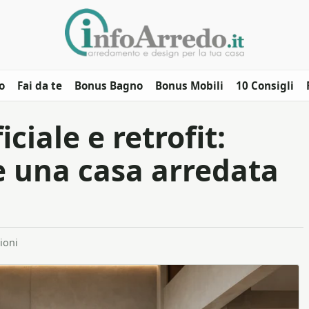
o
Fai da te
Bonus Bagno
Bonus Mobili
10 Consigli
iciale e retrofit:
 una casa arredata
ioni