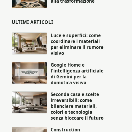
alla trasformazione
ULTIMI ARTICOLI
Luce e superfici: come
coordinare i materiali
per eliminare il rumore
visivo
Google Home e
l'intelligenza artificiale
di Gemini per la
domotica visiva
Seconda casa e scelte
irreversibili: come
bilanciare materiali,
colori e tecnologia
senza bloccare il futuro
Construction