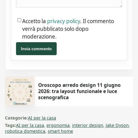
Accetto la
privacy policy
. Il commento
verrà pubblicato solo dopo
moderazione.
Invia commento
Oroscopo arredo design 11 giugno
2026: tra layout funzionale e luce
scenografica
Categorie:
AI per la casa
Tags:
AI per la casa
,
ergonomia
,
interior design
,
Jake Dyson
,
robotica domestica
,
smart home