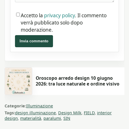
Accetto la
privacy policy
. Il commento
verrà pubblicato solo dopo
moderazione.
Invia commento
Oroscopo arredo design 10 giugno
2026: tra luce naturale e ordine visivo
Categorie:
Illuminazione
Tags:
design illuminazione
,
Design Milk
,
FIELD
,
interior
design
,
materialità
,
paralumi
,
SIN