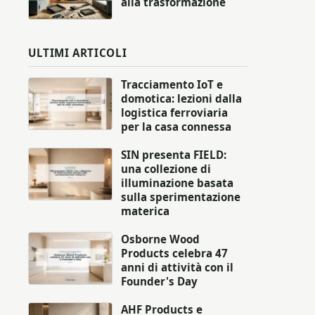
alla trasformazione
ULTIMI ARTICOLI
Tracciamento IoT e
domotica: lezioni dalla
logistica ferroviaria
per la casa connessa
SIN presenta FIELD:
una collezione di
illuminazione basata
sulla sperimentazione
materica
Osborne Wood
Products celebra 47
anni di attività con il
Founder's Day
AHF Products e