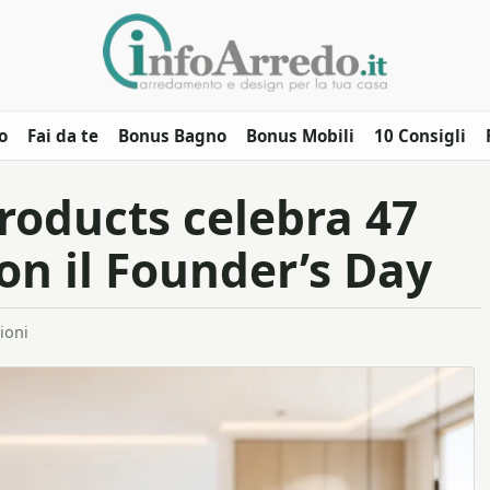
o
Fai da te
Bonus Bagno
Bonus Mobili
10 Consigli
oducts celebra 47
con il Founder’s Day
ioni