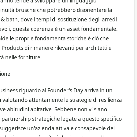
o anno tende a sviluppare un linguaggio
inuità brusche che potrebbero disorientare la
n & bath, dove i tempi di sostituzione degli arredi
revoli, questa coerenza è un asset fondamentale.
lde le proprie fondamenta storiche è ciò che
oducts di rimanere rilevanti per architetti e
à nelle forniture.
zione
usiness riguardo al Founder's Day arriva in un
a valutando attentamente le strategie di resilienza
e abitudini abitative. Sebbene non vi siano
 partnership strategiche legate a questo specifico
za suggerisce un'azienda attiva e consapevole del