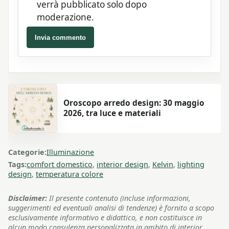
verrà pubblicato solo dopo
moderazione.
Invia commento
Oroscopo arredo design: 30 maggio
2026, tra luce e materiali
Categorie:
Illuminazione
Tags:
comfort domestico
,
interior design
,
Kelvin
,
lighting
design
,
temperatura colore
Disclaimer:
Il presente contenuto (incluse informazioni,
suggerimenti ed eventuali analisi di tendenze) è fornito a scopo
esclusivamente informativo e didattico, e non costituisce in
alcun modo consulenza personalizzata in ambito di interior