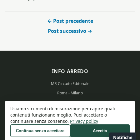
← Post precedente
Post successivo →
INFO ARREDO
MR Circuito Editoriale
Roma - Milano
Partita IVA: 15569351008
Usiamo strumenti di misurazione per capire quali
contenuti funzionano meglio. Puoi accettare o
continuare senza consenso.
Privacy policy
Continua senza accettare
Accetta
© 2026 Info Arredo - Tutti i diritti riservati.
Notifiche