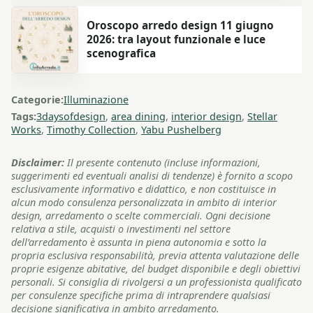
Oroscopo arredo design 11 giugno
2026: tra layout funzionale e luce
scenografica
Categorie:
Illuminazione
Tags:
3daysofdesign
,
area dining
,
interior design
,
Stellar
Works
,
Timothy Collection
,
Yabu Pushelberg
Disclaimer:
Il presente contenuto (incluse informazioni,
suggerimenti ed eventuali analisi di tendenze) è fornito a scopo
esclusivamente informativo e didattico, e non costituisce in
alcun modo consulenza personalizzata in ambito di interior
design, arredamento o scelte commerciali. Ogni decisione
relativa a stile, acquisti o investimenti nel settore
dell’arredamento è assunta in piena autonomia e sotto la
propria esclusiva responsabilità, previa attenta valutazione delle
proprie esigenze abitative, del budget disponibile e degli obiettivi
personali. Si consiglia di rivolgersi a un professionista qualificato
per consulenze specifiche prima di intraprendere qualsiasi
decisione significativa in ambito arredamento.