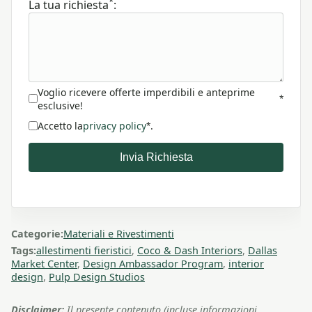
*
La tua richiesta
:
Voglio ricevere offerte imperdibili e anteprime
*
esclusive!
Accetto la
privacy policy
.
*
Invia Richiesta
Categorie:
Materiali e Rivestimenti
Tags:
allestimenti fieristici
,
Coco & Dash Interiors
,
Dallas
Market Center
,
Design Ambassador Program
,
interior
design
,
Pulp Design Studios
Disclaimer:
Il presente contenuto (incluse informazioni,