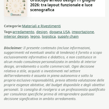
Oroscopo arredo design 11 giugno
2026: tra layout funzionale e luce
scenografica
Categorie:
Materiali e Rivestimenti
Tags:
arredamento
,
design
,
dogana USA
,
importazione
,
interior design
,
legno
,
logistica
,
supply chain
Disclaimer:
Il presente contenuto (incluse informazioni,
suggerimenti ed eventuali analisi di tendenze) è fornito a scopo
esclusivamente informativo e didattico, e non costituisce in
alcun modo consulenza personalizzata in ambito di interior
design, arredamento o scelte commerciali. Ogni decisione
relativa a stile, acquisti o investimenti nel settore
dell’arredamento è assunta in piena autonomia e sotto la
propria esclusiva responsabilità, previa attenta valutazione delle
proprie esigenze abitative, del budget disponibile e degli obiettivi
personali. Si consiglia di rivolgersi a un professionista qualificato
per consulenze specifiche prima di intraprendere qualsiasi
decisione significativa in ambito arredamento.