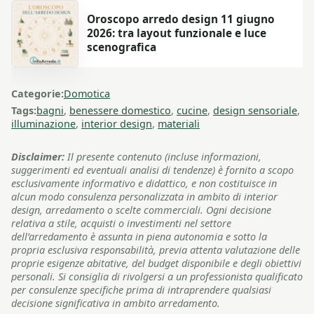
Oroscopo arredo design 11 giugno
2026: tra layout funzionale e luce
scenografica
Categorie:
Domotica
Tags:
bagni
,
benessere domestico
,
cucine
,
design sensoriale
,
illuminazione
,
interior design
,
materiali
Disclaimer:
Il presente contenuto (incluse informazioni,
suggerimenti ed eventuali analisi di tendenze) è fornito a scopo
esclusivamente informativo e didattico, e non costituisce in
alcun modo consulenza personalizzata in ambito di interior
design, arredamento o scelte commerciali. Ogni decisione
relativa a stile, acquisti o investimenti nel settore
dell’arredamento è assunta in piena autonomia e sotto la
propria esclusiva responsabilità, previa attenta valutazione delle
proprie esigenze abitative, del budget disponibile e degli obiettivi
personali. Si consiglia di rivolgersi a un professionista qualificato
per consulenze specifiche prima di intraprendere qualsiasi
decisione significativa in ambito arredamento.