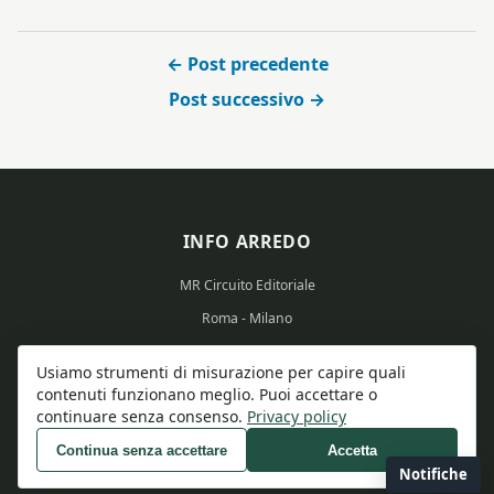
← Post precedente
Post successivo →
INFO ARREDO
MR Circuito Editoriale
Roma - Milano
Partita IVA: 15569351008
Usiamo strumenti di misurazione per capire quali
contenuti funzionano meglio. Puoi accettare o
continuare senza consenso.
Privacy policy
Continua senza accettare
Accetta
© 2026 Info Arredo - Tutti i diritti riservati.
Notifiche