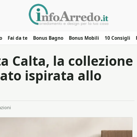
o
Fai da te
Bonus Bagno
Bonus Mobili
10 Consigli
a Calta, la collezione
ato ispirata allo
azioni