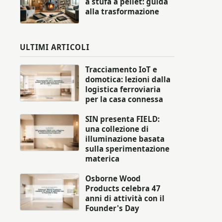
a stufa a pellet: guida
alla trasformazione
ULTIMI ARTICOLI
Tracciamento IoT e
domotica: lezioni dalla
logistica ferroviaria
per la casa connessa
SIN presenta FIELD:
una collezione di
illuminazione basata
sulla sperimentazione
materica
Osborne Wood
Products celebra 47
anni di attività con il
Founder's Day