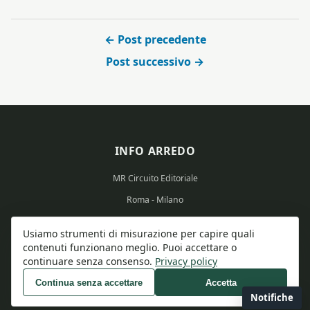
← Post precedente
Post successivo →
INFO ARREDO
MR Circuito Editoriale
Roma - Milano
Partita IVA: 15569351008
Usiamo strumenti di misurazione per capire quali
contenuti funzionano meglio. Puoi accettare o
continuare senza consenso.
Privacy policy
Continua senza accettare
Accetta
© 2026 Info Arredo - Tutti i diritti riservati.
Notifiche